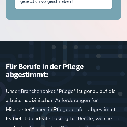
gesetzlich vorgeschrieben?
Voraussetzungen für eine Tätigkeit erfüllt
werden. Sie wird in der Regel vor Beginn einer
Ja. Die rechtliche Grundlage bildet die
beruflichen Tätigkeit von einem Betriebsarzt oder
Verordnung zur Arbeitsmedizinischen Vorsorge
einer Betriebsärztin durchgeführt.
(ArbMedVV).
Für Berufe in der Pflege
abgestimmt:
Unser Branchenpaket "Pflege" ist genau auf die
arbeitsmedizinischen Anforderungen für
Mitarbeiter *innen in Pflegeberufen abgestimmt.
Es bietet die ideale Lösung für Berufe, welche im