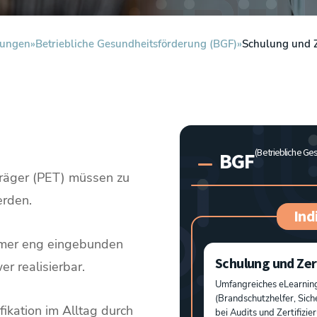
tungen
Betriebliche Gesundheitsförderung (BGF)
Schulung und Z
(Betriebliche Ge
BGF
räger (PET) müssen zu
erden.
Ind
immer eng eingebunden
Schulung und Zer
r realisierbar.
Umfangreiches eLearning
(Brandschutzhelfer, Sich
ikation im Alltag durch
bei Audits und Zertifizi