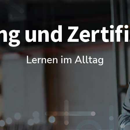
ng und Ze
r
ti
f
Lernen im Alltag