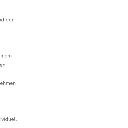
nd der
einem
en,
rnehmen
ividuell