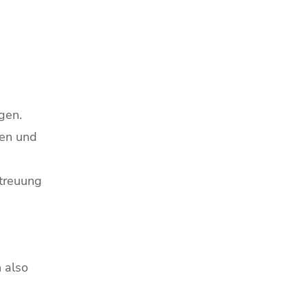
gen.
gen und
etreuung
 also