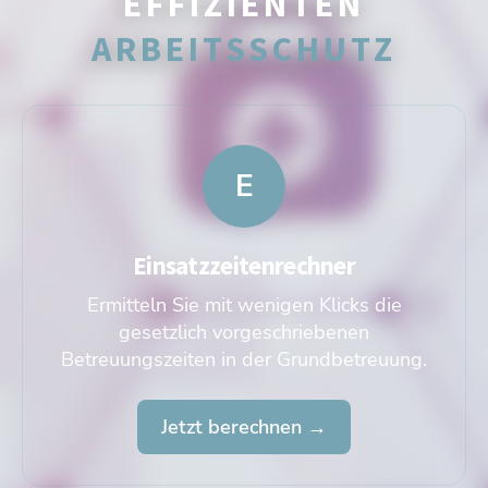
EFFIZIENTEN
ARBEITSSCHUTZ
E
Einsatzzeitenrechner
Ermitteln Sie mit wenigen Klicks die
gesetzlich vorgeschriebenen
Betreuungszeiten in der Grundbetreuung.
Jetzt berechnen →