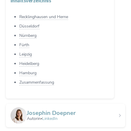
Inhaltsverzeichnis
Recklinghausen und Herne
Düsseldorf
Nürnberg
Fürth
Leipzig
Heidelberg
Hamburg
Zusammenfassung
Josephin Doepner
Autorin
LinkedIn
•