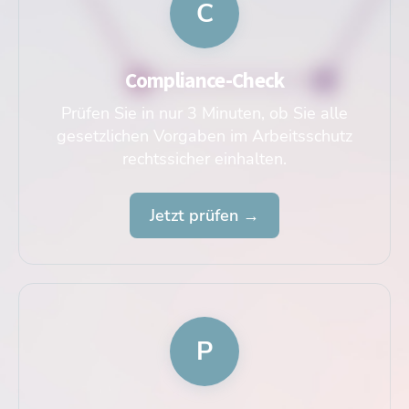
C
Compliance-Check
Prüfen Sie in nur 3 Minuten, ob Sie alle
gesetzlichen Vorgaben im Arbeitsschutz
rechtssicher einhalten.
Jetzt prüfen →
P