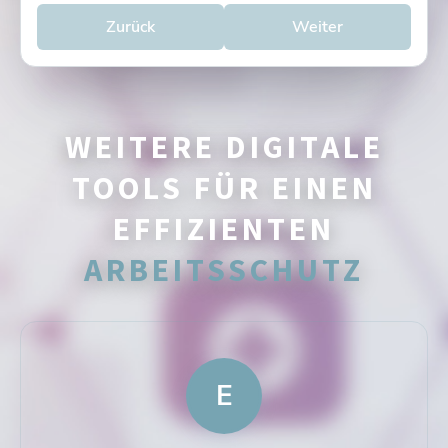
Zurück
Weiter
WEITERE DIGITALE
TOOLS FÜR EINEN
EFFIZIENTEN
ARBEITSSCHUTZ
E