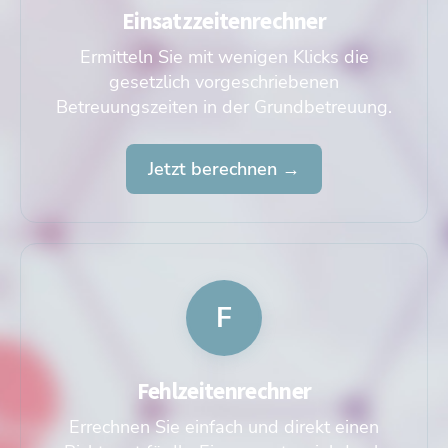
Einsatzzeitenrechner
Ermitteln Sie mit wenigen Klicks die
gesetzlich vorgeschriebenen
Betreuungszeiten in der Grundbetreuung.
Jetzt berechnen →
F
Fehlzeitenrechner
Errechnen Sie einfach und direkt einen