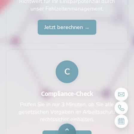
Richtwert für Ihr Einsparpotenzial durch
unser Fehlzeitenmanagement.
Jetzt berechnen →
C
Compliance-Check
Prüfen Sie in nur 3 Minuten, ob Sie alle
gesetzlichen Vorgaben im Arbeitsschutz
rechtssicher einhalten.