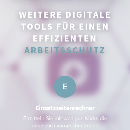
WEITERE DIGITALE
TOOLS FÜR EINEN
EFFIZIENTEN
ARBEITSSCHUTZ
E
Einsatzzeitenrechner
Ermitteln Sie mit wenigen Klicks die
gesetzlich vorgeschriebenen