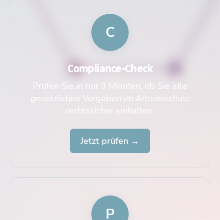
C
Compliance-Check
Prüfen Sie in nur 3 Minuten, ob Sie alle
gesetzlichen Vorgaben im Arbeitsschutz
rechtssicher einhalten.
Jetzt prüfen →
P