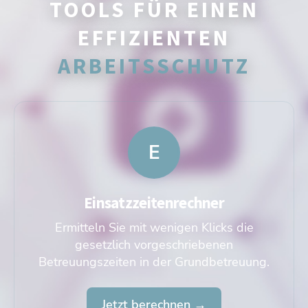
TOOLS FÜR EINEN
EFFIZIENTEN
ARBEITSSCHUTZ
E
Einsatzzeitenrechner
Ermitteln Sie mit wenigen Klicks die
gesetzlich vorgeschriebenen
Betreuungszeiten in der Grundbetreuung.
Jetzt berechnen →