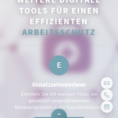
TOOLS FÜR EINEN
EFFIZIENTEN
ARBEITSSCHUTZ
E
Einsatzzeitenrechner
Ermitteln Sie mit wenigen Klicks die
gesetzlich vorgeschriebenen
Betreuungszeiten in der Grundbetreuung.