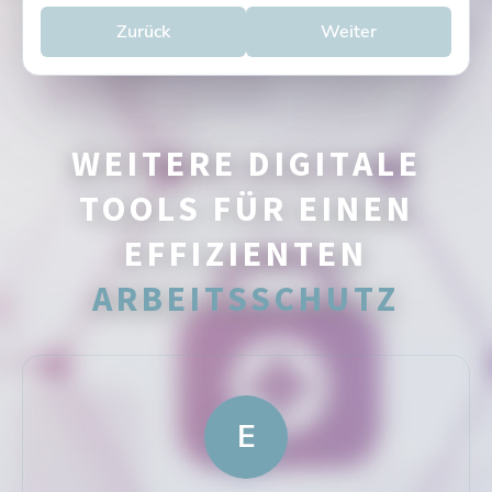
Zurück
Weiter
WEITERE DIGITALE
TOOLS FÜR EINEN
EFFIZIENTEN
ARBEITSSCHUTZ
E