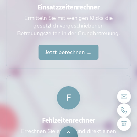
Einsatzzeitenrechner
Ermitteln Sie mit wenigen Klicks die
gesetzlich vorgeschriebenen
Betreuungszeiten in der Grundbetreuung.
Jetzt berechnen →
F
Fehlzeitenrechner
Errechnen Sie einfach und direkt einen